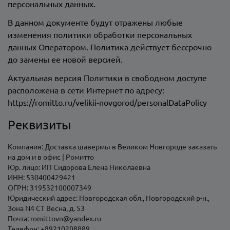
персональных данных.
В данном документе будут отражены любые
изменения политики обработки персональных
данных Оператором. Политика действует бессрочно
до замены ее новой версией.
Актуальная версия Политики в свободном доступе
расположена в сети Интернет по адресу:
https://
romitto.ru
/velikii-novgorod/personalDataPolicy
Реквизиты
Компания:
Доставка шавермы в Великом Новгороде заказать
на дом и в офис | Ромитто
Юр. лицо:
ИП Сидорова Елена Николаевна
ИНН:
530400429421
ОГРН:
319532100007349
Юридический адрес:
Новгородская обл., Новгородский р-н.,
Зона N4 СТ Весна, д. 53
Почта:
romittovn@yandex.ru
Телефон:
+89210208889