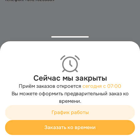
Сейчас мы закрыты
Приём заказов откроется
сегодня с 07:00
Вы можете оформить предварительный заказ ко
времени.
Мы используем cookies для быстрой работы сайта. Для
сбора статистики используется «Яндекс.Метрика».
График работы
Продолжая пользоваться сайтом, вы принимаете
условия обработки персональных данных
Заказать ко времени
Хорошо
Корзина
Каталог
Акции
Профиль