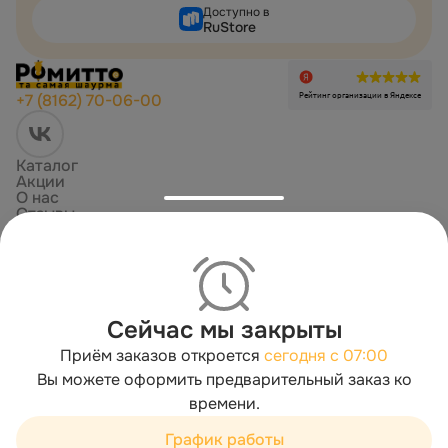
Доступно в
RuStore
Рейтинг организации в Яндексе
+7 (8162) 70-06-00
Каталог
Акции
О нас
Отзывы
Доставка и оплата
Copyright ©
2026
«
Доставка шавермы в Великом Новгороде заказать
на дом и в офис | Ромитто
». Все права защищены
Политика конфиденциальности
Пользовательское соглашение
Сейчас мы закрыты
Публичная оферта
Приём заказов откроется
сегодня с 07:00
Согласие на обработку
Вы можете оформить предварительный заказ ко
Работает на технологии
времени.
Мы используем cookies для быстрой работы сайта. Для
сбора статистики используется «Яндекс.Метрика».
График работы
Продолжая пользоваться сайтом, вы принимаете