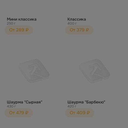
Мини классика
Классика
250 г
400 г
От 289 ₽
От 379 ₽
Шаурма "Сырная"
Шаурма "Барбекю"
430 г
420 г
От 479 ₽
От 409 ₽