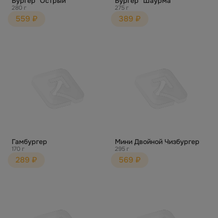
Бургер "Острый"
Бургер "Шаурма"
280 г
275 г
559 ₽
389 ₽
Гамбургер
Мини Двойной Чизбургер
170 г
295 г
289 ₽
569 ₽