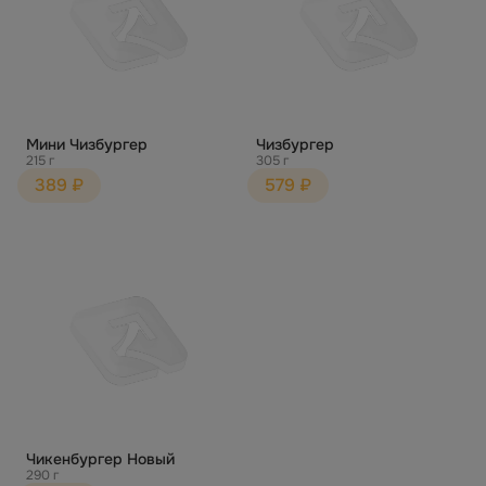
Мини Чизбургер
Чизбургер
215 г
305 г
389 ₽
579 ₽
Чикенбургер Новый
290 г