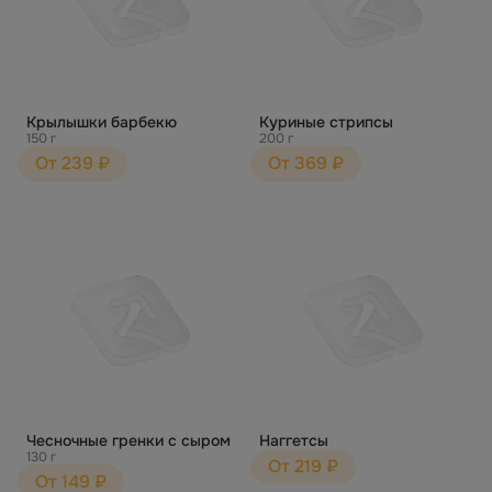
Крылышки барбекю
Куриные стрипсы
150 г
200 г
От 239 ₽
От 369 ₽
Чесночные гренки с сыром
Наггетсы
130 г
От 219 ₽
От 149 ₽