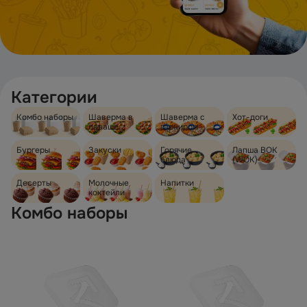
Категории
Комбо наборы
Шаверма в
Шаверма с
Хот-доги
лаваше
гарниром
Бургеры
Закуски
Горячие
Лапша ВОК
блюда
(WOK)
Десерты
Молочные
Напитки
коктейли
Комбо наборы