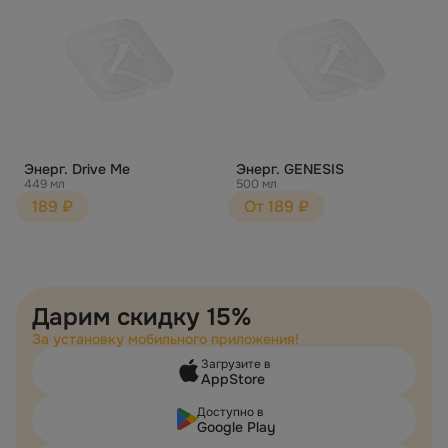
Энерг. Drive Me
Энерг. GENESIS
449 мл
500 мл
189 ₽
От 189 ₽
Дарим скидку 15%
За установку мобильного приложения!
Загрузите в
AppStore
Доступно в
Google Play